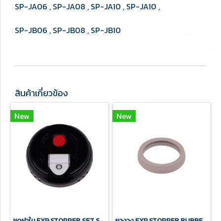
SP-JA06 , SP-JA08 , SP-JA10 , SP-JA10 ,
SP-JB06 , SP-JB08 , SP-JB10
สินค้าเกี่ยวข้อง
New
New
ชุดฝาใน EXP.STOPPER SET S45, อะไหล่ Zojirushi Code No. S45-6B
ยางวง EXP.STOPPER RUBBER SD-AA LIGHT GRAY, อะไหล่ Zojirushi Code No. BB395112M-00