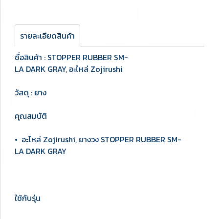
รายละเอียดสินค้า
ชื่อสินค้า : STOPPER RUBBER SM-
LA DARK GRAY, อะไหล่ Zojirushi
วัสดุ : ยาง
คุณสมบัติ
• อะไหล่ Zojirushi, ยางวง STOPPER RUBBER SM-
LA DARK GRAY
ใช้กับรุ่น