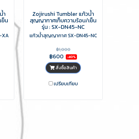
น้ำ
Zojirushi Tumbler แก้วน้ำ
เย็น
สุญญากาศเก็บความร้อน/เย็น
รุ่น : SX-DN45-NC
5-XA
แก้วน้ำสุญญากาศ SX-DN45-NC
฿1,000
฿600
-40%
สั่งซื้อสินค้า
เปรียบเทียบ