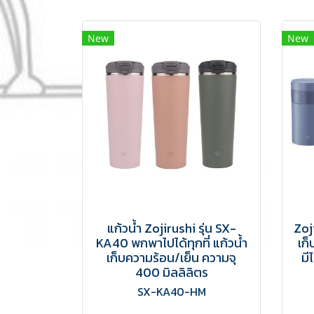
New
New
แก้วน้ำ Zojirushi รุ่น SX-
Zoj
KA40 พกพาไปได้ทุกที่ แก้วน้ำ
เก็
เก็บความร้อน/เย็น ความจุ
มี
400 มิลลิลิตร
SX-KA40-HM