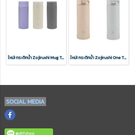
ใหม่! กระติกน้ำ Zojirushi Mug Twist Open รุ่น SM-ZB36 (ขนาด 360 ml.) เก็บความร้อน/เย็น ฝาดีไซน์ใหม่ ทันสมัย เรียบหรู
ใหม่! กระติกน้ำ Zojirushi One Touch Open รุ่น SM-PD30 (ขนาด 300 ml.) เก็บความร้อน/เย็น ยี่ห้อโซจิรูชิญี่ปุ่นแท้100%
SOCIAL
MEDIA
@dtfshop