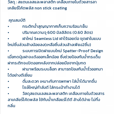
วัสดุ : สแตนเลสและพลาสติก เคลือบภายในด้วยสารลา
เคลียร์โค้ดพล้ส non stick coating
คุณสมบัติ
• กระติกน้ำสุญญากาศเก็บความร้อน/เย็น
• ปริมาณความจุ 600 มิลลิลิตร (0.60 ลิตร)
• ฝาใหม่ Seamless Lid ฝาไร้รอยต่อ ชุดฝาในแบบ
ใหม่ชิ้นส่วนล้างน้อยลง(เหลือชิ้นส่วนล้างเพียง2ชิ้น)
• ระบบการเปิดฝาแบบใหม่ Spatter-Proof Design
เมื่อกดปุ่มฝาจะเด้งออกเล็กน้อย ซึ่งช่วยป้องกันน้ำกระเด็น
ฝากระติกจะเปิดออกหลังจากปล่อยมือจากปุ่มกด
• ฝามาพร้อมระบบล็อก สามารถป้องกันน้ำรั่วออกมา
ได้อย่างดีเยี่ยม
• ดื่มสะดวก เหมาะกับการพกพา ใส่น้ำได้มากขึ้น
• ไซส์ใหญ่กำลังดี ใส่กระเป๋าทำงานได้
• วัสดุสแตนเลสและพลาสติก เคลือบภายในด้วยสาร
ลาเคลียร์โค้ดพล้ส ใช้กับน้ำเกลือแร่ได้ดี ล้างได้ง่าย ไม่ทิ้ง
กลิ่น