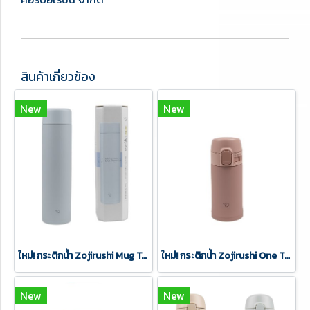
สินค้าเกี่ยวข้อง
New
New
ใหม่! กระติกน้ำ Zojirushi Mug Twist Open รุ่น SM-GA60 (ขนาด 600 ml.) เก็บความร้อน/เย็น ฝาดีไซน์ใหม่ ทันสมัย เรียบหรู
ใหม่! กระติกน้ำ Zojirushi One Touch Open รุ่น SM-PD20 (ขนาด 200 ml.) เก็บความร้อน/เย็น ยี่ห้อโซจิรูชิญี่ปุ่นแท้100%
New
New