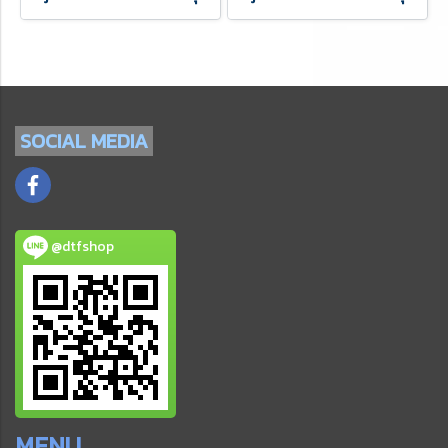
SOCIAL
MEDIA
@dtfshop
MENU