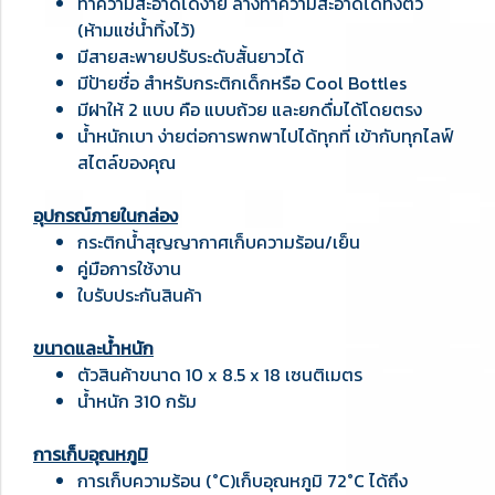
ทำความสะอาดได้ง่าย ล้างทำความสะอาดได้ทั้งตัว
(ห้ามแช่น้ำทิ้งไว้)
มีสายสะพายปรับระดับสั้นยาวได้
มีป้ายชื่อ สำหรับกระติกเด็กหรือ Cool Bottles
มีฝาให้ 2 แบบ คือ แบบถ้วย และยกดื่มได้โดยตรง
น้ำหนักเบา ง่ายต่อการพกพาไปได้ทุกที่ เข้ากับทุกไลฟ์
สไตล์ของคุณ
อุปกรณ์ภายในกล่อง
กระติกน้ำสุญญากาศเก็บความร้อน/เย็น
คู่มือการใช้งาน
ใบรับประกันสินค้า
ขนาดและน้ำหนัก
ตัวสินค้าขนาด 10 x 8.5 x 18 เซนติเมตร
น้ำหนัก 310 กรัม
การเก็บอุณหภูมิ
การเก็บความร้อน (°C)เก็บอุณหภูมิ 72°C ได้ถึง